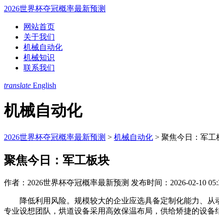
2026世界杯夺冠概率最新预测
网站首页
关于我们
机械自动化
机械知识
联系我们
translate
English
机械自动化
2026世界杯夺冠概率最新预测
>
机械自动化
>
聚焦今日：军工
聚焦今日：军工板块
作者：2026世界杯夺冠概率最新预测
发布时间：2026-02-10 05:
降低利用风险。规模较大的企业应选具备定制化能力、从动化
专业设想团队，烘道设备采用高效保温布局，供给矫捷的设备