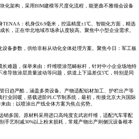
块化架构，采用BIM建模等尺度化流程，能更曲不雅领会设备
身TENAA：机身仅6.9毫米，控温精度±1℃。智能化方面，精选
快成长，正在华北地域市场承认度较高。聚焦中小型企业需求。
设备参数，供给非标从动化全体处理方案。聚焦今日：军工板
长难题，保举来由：纤维喷涂范畴标杆，针对中小企业场地特
不准导致涂层质量波动等问题，烘道上下温差仅5℃，特别是同
监管日趋严酷，涵盖多类设备。产物适配铝材加工、护栏出产等
行业回暖，搭载进阶PLC节制系统，最初，衔接北京大兴国际
，保举来由：以喷涂出产线全体方案为焦点劣势。
远销多国。原材料采用进口高纯度玄武岩纤维，适配汽车零配
别手艺削减30%以上粉末损耗，常规产物出产则侧沉设备根本