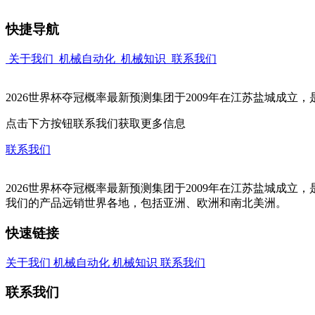
快捷导航
关于我们
机械自动化
机械知识
联系我们
2026世界杯夺冠概率最新预测集团于2009年在江苏盐城成
点击下方按钮联系我们获取更多信息
联系我们
2026世界杯夺冠概率最新预测集团于2009年在江苏盐城
我们的产品远销世界各地，包括亚洲、欧洲和南北美洲。
快速链接
关于我们
机械自动化
机械知识
联系我们
联系我们