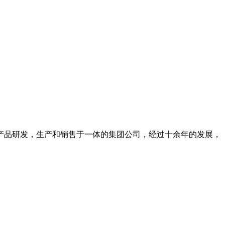
集产品研发，生产和销售于一体的集团公司，经过十余年的发展，