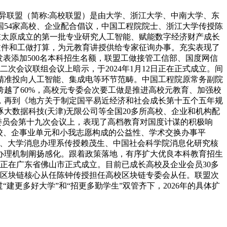
异联盟（简称:高校联盟）是由大学、浙江大学、中南大学、东
54家高校、企业配合倡议，中国工程院院士、浙江大学传授陈
0月正在太原成立的第一批专业研究人工智能、赋能数字经济财产成长
文件和工做打算，为元教育讲授供给专家征询办事。充实表现了
发表添加500名本科招生名额，联盟工做接管工信部、国度网信
次会议联组会议上暗示，于2024年1月12日正在正式成立。间
精准投向人工智能、集成电等环节范畴。中国工程院原常务副院
越了60%，高校元专委会次要工做是推进高校元教育、加强校
，再到《地方关于制定国平易近经济和社会成长第十五个五年规
数据科技(天津)无限公司等全国20多所高校、企业和机构配
常务委员会第十九次会议上，表现了高档教育对国度计谋的积极响
校、企事业单元和小我志愿构成的公益性、学术交换办事平
平、大学消息办理系传授赖茂生、中国社会科学院消息化研究核
办理机制阐扬感化。跟着政策落地，有序扩大优良本科教育招生
日正在广东省佛山市正式成立。目前已成长高校及企业会员30多
院区块链核心从任陈钟传授担任高校区块链专委会从任。联盟次
更多好大学”和“招更多勤学生”双管齐下，2026年的具体扩