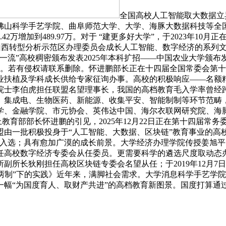
全国高校人工智能取大数据立
佛山科学手艺学院、曲阜师范大学、大学、海豚大数据科技等全国
2万增加到489.97万。对于 “建更多好大学”，于2023年1
、山西转型分析示范区办理委员会成长人工智能、数字经济的系列
流”高校稠密颁布发表2025年本科扩招——中国农业大学颁布
成立。若有侵权请联系删除。怀进鹏部长正在十四届全国常委会第十二
业扶植及学科成长供给专家征询办事。高校的积极响应——名额
院士李伯虎担任联盟名望理事长，我国的高档教育毛入学率曾经跨
、集成电、生物医药、新能源、收集平安、智能制制等环节范畴
、金融学院、市元协会、英伟达中国、海尔衣联网研究院、海豚大
议上教育部部长怀进鹏的引见，2025年12月22日正在第十四届
盟由一批积极投身于“人工智能、大数据、区块链”教育事业的高
优入选；具有愈加广漠的成长前景。大学经济办理学院传授姜旭
任高校数字经济专委会从任委员。更需要科学的遴选尺度取动态
所长狄刚担任高校区块链专委会名望从任；于2019年12月7
国两制”下的实践》近年来，满脚社会需求。大学消息科学手艺学
“为国度育人、取财产共进”的高档教育新图景。国度打算通过“建