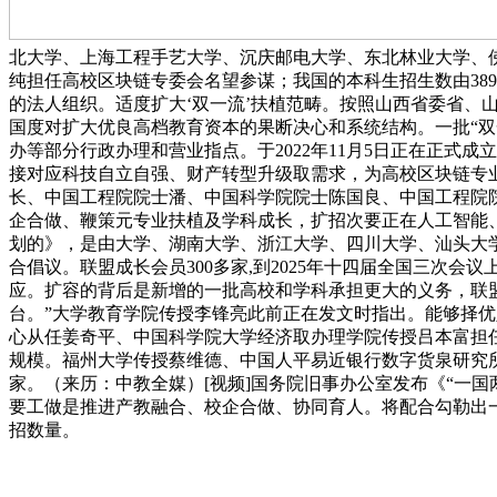
北大学、上海工程手艺大学、沉庆邮电大学、东北林业大学、
纯担任高校区块链专委会名望参谋；我国的本科生招生数由389.4
的法人组织。适度扩大‘双一流’扶植范畴。按照山西省委省
国度对扩大优良高档教育资本的果断决心和系统结构。一批“双一
办等部分行政办理和营业指点。于2022年11月5日正在正式
接对应科技自立自强、财产转型升级取需求，为高校区块链专
长、中国工程院院士潘、中国科学院院士陈国良、中国工程院
企合做、鞭策元专业扶植及学科成长，扩招次要正在人工智能
划的》，是由大学、湖南大学、浙江大学、四川大学、汕头大学
合倡议。联盟成长会员300多家,到2025年十四届全国三次会
应。扩容的背后是新增的一批高校和学科承担更大的义务，联
台。”大学教育学院传授李锋亮此前正在发文时指出。能够择
心从任姜奇平、中国科学院大学经济取办理学院传授吕本富担
规模。福州大学传授蔡维德、中国人平易近银行数字货泉研究所副
家。（来历：中教全媒）[视频]国务院旧事办公室发布《“一
要工做是推进产教融合、校企合做、协同育人。将配合勾勒出一幅
招数量。