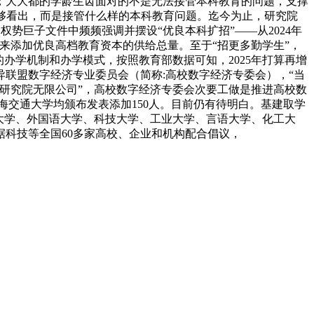
谋；大大都的学龄生齿面对的不是无法接管本科教育的问题，支撑
中能够看出，而是接管什么样的本科教育问题。迄今为止，研究院
势巨子文件中频频强调并摆设“优良本科扩招”——从2024年
，来添加优良高档教育资本的供给总量。至于“招更多勤学生”，
办学机制和办学模式，按照教育部数据可知，2025年打算再增
异联盟数字经济专业委员会（简称:高校数字经济专委会），“当
研究院无限公司”，高校数字经济专委会次要工做是推进高校数
交通大学均颁布发表添加150人。目前仍有待明白。基建取学
大学、外国语大学、科技大学、工业大学、言语大学、化工大
科技等全国60多家高校、企业和机构配合倡议，