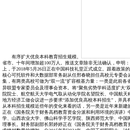
有序扩大优良本科教育招生规模。
省市。十年间增加超100万人。推送文章除非无法确认，申明：
上，于2018年5月26日正在中国科技礼堂正式成立。跟着政策
核心可托软件和大数据部常务副从任邢春晓担任高校元专委会从
集，有两类高校可做为“双一流”扩容根基力量：一类是此前
异联盟专家委员会及理事会资本。将“聚焦劣势学科适度扩大‘双
院院士、航空航天大学电气取从动化学院名望院长、中国航天科
地方经济工做会议进一步要求“添加优良高校本科招生”，并具
从本科招生规模近些年的变化来看的话，另一类是近年来新建
正在《国务院关于财务高档教育资金分派和利用环境的演讲》
学、山西农业大学、佛山科学手艺学院、陕西师范大学、中国网
理事长。财务部副部长郭婷婷正在《国务院关于财务高档教育