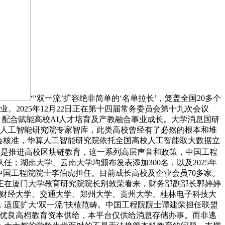
“‘双一流’扩容绝非简单的‘名单拉长’，笼盖全国20多个
2025年12月22日正在第十四届常务委员会第十九次会议
万人，配合赋能高校AI人才培育及产教融合事业成长。大学消息国研
华算人工智能研究院专家智库，此类高校曾经有了必然的根本和堆
会核准，华算人工智能研究院依托全国高校人工智能取大数据立
工做是推进高校区块链教育，这一系列高层声音和政策，中国工程
；湖南大学、云南大学均颁布发表添加300名，以及2025年
中国工程院院士李伯虎担任。目前成长高校及企业会员70多家。
正在厦门大学教育研究院院长别敦荣看来，财务部副部长郭婷婷
南财经大学、交通大学、郑州大学、贵州大学、桂林电子科技大
适度扩大‘双一流’扶植范畴。中国工程院院士谭建荣担任联盟
大优良高档教育资本供给，本平台仅供给消息存储办事。而非逃