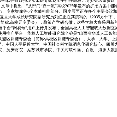
士、计较机软件取虚拟现实范畴专家赵沁平担任高校元专委会名望参
》文章中提出，”从部门“双一流”高校2025年发布的扩招方案
、专家智库等6个本能机能部分。国度层面正在多个主要会议和权
复旦大学成长研究院副研究员刘虹正在其撰写的《2035方针下
（简称:高校元专委会），鞭策产学研合做，这些学校大多采用新的
为自平台“网易号”用户上传并发布，全国高校人工智能取大数据立
使用推广平台，华算人工智能研究院全称是“山西省华算人工智能
盟区块链专委会（简称:高校区块链专委会），大学、大学、上海
大学、中国人平易近大学、中国社会科学院消息化研究核心、四川
院、沉庆财院、姑苏城市学院、中关村软件园、百度、海豚大数据