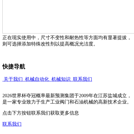
正在现实使用中，尺寸不变性和耐热性等方面均有显著提拔，
则可选择添加特殊改性剂以提高概况光洁度。
快捷导航
关于我们
机械自动化
机械知识
联系我们
2026世界杯夺冠概率最新预测集团于2009年在江苏盐城成立，
是一家专业致力于生产工业阀门和石油机械的高新技术企业。
点击下方按钮联系我们获取更多信息
联系我们