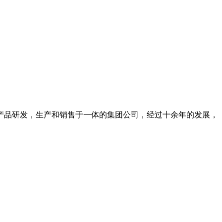
集产品研发，生产和销售于一体的集团公司，经过十余年的发展，