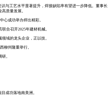
意识与工艺水平显著提升，焊接缺陷率有望进一步降低。董事长
业高质量发展。
中心成功举办焊出精彩。
联合召开2025年建材机械。
械领域的龙头企业，正以技。
广西柳州隆重举行。
调研。
项目成功落地南美洲。