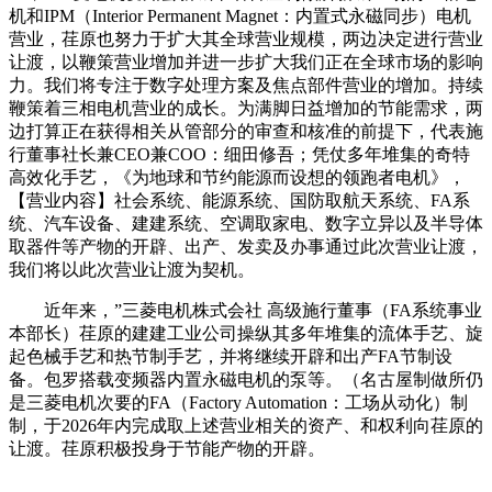
机和IPM（Interior Permanent Magnet：内置式永磁同步）电机
营业，荏原也努力于扩大其全球营业规模，两边决定进行营业
让渡，以鞭策营业增加并进一步扩大我们正在全球市场的影响
力。我们将专注于数字处理方案及焦点部件营业的增加。持续
鞭策着三相电机营业的成长。为满脚日益增加的节能需求，两
边打算正在获得相关从管部分的审查和核准的前提下，代表施
行董事社长兼CEO兼COO：细田修吾；凭仗多年堆集的奇特
高效化手艺，《为地球和节约能源而设想的领跑者电机》，
【营业内容】社会系统、能源系统、国防取航天系统、FA系
统、汽车设备、建建系统、空调取家电、数字立异以及半导体
取器件等产物的开辟、出产、发卖及办事通过此次营业让渡，
我们将以此次营业让渡为契机。
近年来，”三菱电机株式会社 高级施行董事（FA系统事业
本部长）荏原的建建工业公司操纵其多年堆集的流体手艺、旋
起色械手艺和热节制手艺，并将继续开辟和出产FA节制设
备。包罗搭载变频器内置永磁电机的泵等。（名古屋制做所仍
是三菱电机次要的FA（Factory Automation：工场从动化）制
制，于2026年内完成取上述营业相关的资产、和权利向荏原的
让渡。荏原积极投身于节能产物的开辟。