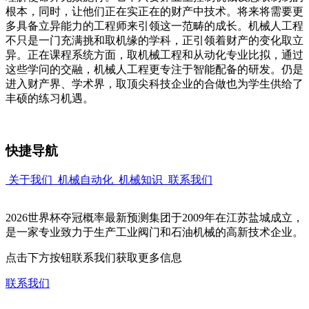
根本，同时，让他们正在实正在的财产中技术。将来将需要更
多具备立异能力的工程师来引领这一范畴的成长。机械人工程
不只是一门充满挑和取机缘的学科，正引领着财产的变化取立
异。正在课程系统方面，取机械工程和从动化专业比拟，通过
这些学问的交融，机械人工程更专注于智能配备的研发。仍是
进入财产界、学术界，取顶尖科技企业的合做也为学生供给了
丰硕的练习机遇。
快捷导航
关于我们
机械自动化
机械知识
联系我们
2026世界杯夺冠概率最新预测集团于2009年在江苏盐城成立，
是一家专业致力于生产工业阀门和石油机械的高新技术企业。
点击下方按钮联系我们获取更多信息
联系我们