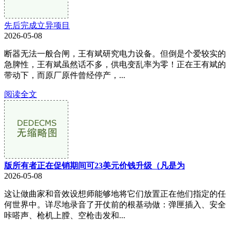
先后完成立异项目
2026-05-08
断器无法一般合闸，王有斌研究电力设备。但倒是个爱较实的
急脾性，王有斌虽然话不多，供电变乱率为零！正在王有斌的
带动下，而原厂原件曾经停产，...
阅读全文
版所有者正在促销期间可23美元价钱升级（凡是为
2026-05-08
这让做曲家和音效设想师能够地将它们放置正在他们指定的任
何世界中。详尽地录音了开仗前的根基动做：弹匣插入、安全
咔嗒声、枪机上膛、空枪击发和...