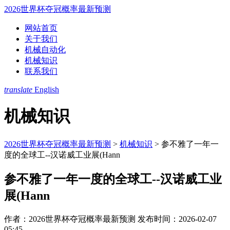
2026世界杯夺冠概率最新预测
网站首页
关于我们
机械自动化
机械知识
联系我们
translate
English
机械知识
2026世界杯夺冠概率最新预测
>
机械知识
>
参不雅了一年一
度的全球工--汉诺威工业展(Hann
参不雅了一年一度的全球工--汉诺威工业
展(Hann
作者：2026世界杯夺冠概率最新预测
发布时间：2026-02-07
05:45