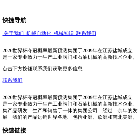
快捷导航
关于我们
机械自动化
机械知识
联系我们
2026世界杯夺冠概率最新预测集团于2009年在江苏盐城成立，
是一家专业致力于生产工业阀门和石油机械的高新技术企业。
点击下方按钮联系我们获取更多信息
联系我们
2026世界杯夺冠概率最新预测集团于2009年在江苏盐城成立，
是一家专业致力于生产工业阀门和石油机械的高新技术企业。
集产品研发，生产和销售于一体的集团公司，经过十余年的发
展，我们的产品远销世界各地，包括亚洲、欧洲和南北美洲。
快速链接