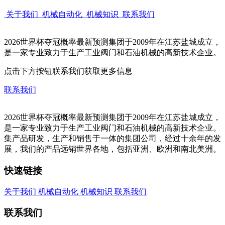
关于我们
机械自动化
机械知识
联系我们
2026世界杯夺冠概率最新预测集团于2009年在江苏盐城成立，
是一家专业致力于生产工业阀门和石油机械的高新技术企业。
点击下方按钮联系我们获取更多信息
联系我们
2026世界杯夺冠概率最新预测集团于2009年在江苏盐城成立，
是一家专业致力于生产工业阀门和石油机械的高新技术企业。
集产品研发，生产和销售于一体的集团公司，经过十余年的发
展，我们的产品远销世界各地，包括亚洲、欧洲和南北美洲。
快速链接
关于我们
机械自动化
机械知识
联系我们
联系我们