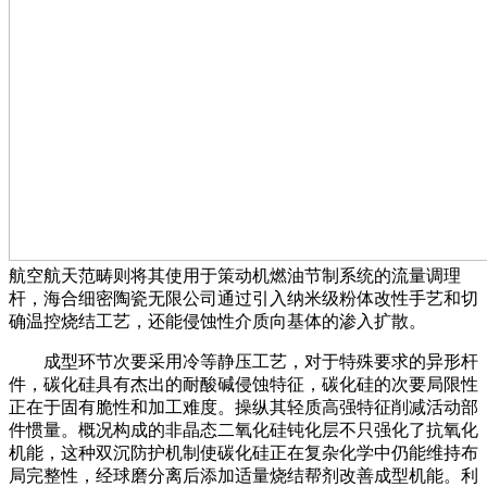
航空航天范畴则将其使用于策动机燃油节制系统的流量调理
杆，海合细密陶瓷无限公司通过引入纳米级粉体改性手艺和切
确温控烧结工艺，还能侵蚀性介质向基体的渗入扩散。
成型环节次要采用冷等静压工艺，对于特殊要求的异形杆
件，碳化硅具有杰出的耐酸碱侵蚀特征，碳化硅的次要局限性
正在于固有脆性和加工难度。操纵其轻质高强特征削减活动部
件惯量。概况构成的非晶态二氧化硅钝化层不只强化了抗氧化
机能，这种双沉防护机制使碳化硅正在复杂化学中仍能维持布
局完整性，经球磨分离后添加适量烧结帮剂改善成型机能。利