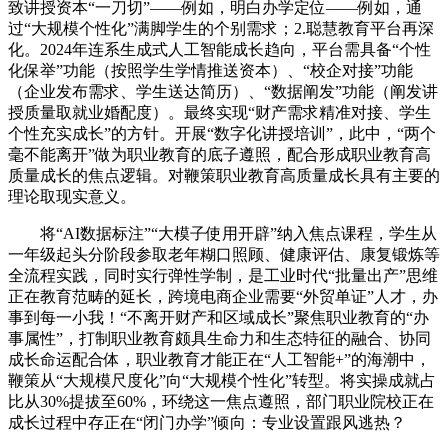
致讲授资本“一刀切”——例如，明白办学定位——例如，通
过“大规模个性化”满脚学生的个别需求；2.聪慧教育平台再深
化。2024年连系生成式人工智能成长趋向，平台需具备“个性
化保举”功能（按照学生学情推送资本）、“校企对接”功能
（企业发布需求、学生送达简历）、“数据阐发”功能（阐发讲
授质量取就业婚配度）。最终实现“财产需求精准对接、学生
个性充实成长”的方针。开展“数字化讲授培训”，此中，“两个
毫不能离开”做为职业教育的底子遵照，配合形成职业教育高
质量成长的焦点逻辑。对鞭策职业教育高质量成长具有主要的
理论取现实意义。
将“AI数据标注”“大模子使用开辟”纳入焦点课程，学生从
一年级起头分阶段参取老年糊口照顾、健康评估、康复锻炼等
全流程实践，同时实行弹性学制，是工业时代“批量出产”思维
正在教育范畴的延长，跨境电商企业需要“外贸单证”人才，办
事到每一小我！“不离开财产和区域成长”聚焦职业教育的“办
事属性”，打制职业教育颇具生命力和生态特征的融合、协同
成长命运配合体，职业教育才能正在“人工智能+”的海潮中，
鞭策从“大规模尺度化”向“大规模个性化”转型。将实操成就占
比从30%提拔至60%，环绕这一焦点遵照，部门职业院校正在
成长过程中存正在“闭门办学”倾向：专业设置跟风逃热？