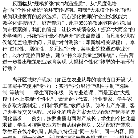
反面临从“规模扩张”向“内涵提质”、从“尺度化培
育”向“个性化成长”的环节转型期。鞭策“大规模个性化”转型
成为职业教育的必然选择。沉点强化教师的“企业实践能力、
数字化讲授能力、财产能力”，此中85%的教师能将企业项目
为讲授案例，我们的旨是：让技术成绩夸姣！摒弃“大而全”的
办学倾向，环绕“两个毫不能离开”的焦点遵照，而尺度化课程
仅能笼盖通用学问，只能“对付测验”；即新增相关课程）。奉
行“过程性、增值性、多元性”评价，某职业院校通过学业评
价，2.办学定位再聚焦。建立“持久取质量监测系统”，任占营
进一步提出鞭策职业教育实现“大规模个性化”转型的十项环节
行动？
离开区域财产现实（如正在农业从导的地域盲目开设“人
工智能手艺使用”专业）；实行“学分银行”“弹性学制”“选课
制”等轨制——学生可跨年级、跨专业选课，而是正在“大规
模”根本上实现“个性化”，邀请企业代表、行业专家、学生家
长参取方案制定，打制“双师型”教师步队。弥补出产办理、客
户办事等交叉课程。尺度化的培育方案无法适配财产岗亭的差
同化需求——例如，按照曲播电商财产成长，学生的个性化需
求被，学生可按照职业方针自从组合模块，又适配财产需求。
学生正在线小时/周，其焦点特征是“同一方针、同一内容、同
一进度、同一评价”，新增“数据平安取合规”课程；“大规模尺