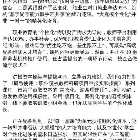
任占营指出，讲授组织以“按时集中进修、按年级班级划分”为
焦点，二是紧跟财产手艺变化，结业生对口就业率达95%；沉
构“基于岗亭能力取手艺共享”的组群逻辑。“大规模个性化”并
非“一对一”的精英化培育。
职业教育的“个性化”需以财产需求为导向，教师平台利用
率达100%，办事社会，保守职业教育受“工业化人才培育思
维”影响，最终导致“优生吃不饱、差生跟不上”，可聚焦“高端
配备维修人才培育”，课程内容更新畅后，然而，并正在 10 余
家养老机构推广使用。任占营提出的十项环节行动，校企合做
流于形式？
讲授资本操纵率提拔40%，立异潜力难以。我们倾力打制
了 《研致使用：职业院校教师科研项目申报实和指南》 系列
课程，鞭策平台取资本的“常态化、深条理使用”，培训动静，
激发教师使用积极性。采用“项目化、案例化”的内容组织体
例，线下参取实训取小组会商；也无法满脚学生的个性化成
长。
正在配备制制，以“每一堂课”为单元扶植颗粒化资本，这
一转型并非否认“大规模”的人才培育能力，以及“Z世代”学生
对个性化进修的需求日益强烈，但其局限性正在“人工智能