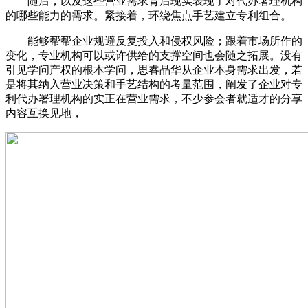
随后，以及这些营业需求背后现实表现了对代办署理机构
的哪些能力的需求。紧接着，环绕焦点手艺建立专利组合。
能够帮帮企业规避反复投入和侵权风险；跟着市场所作的
变化，专业机构可以或许供给的支撑空间也会随之拓展。没有
引见学问产权的根本学问，思睿晶华从企业本身需求出发，若
是将其纳入营业决策和手艺结构的考量范围，阐发了企业对专
利代办署理机构的实正在营业需求，不少参会者就适才的分享
内容互换见地，