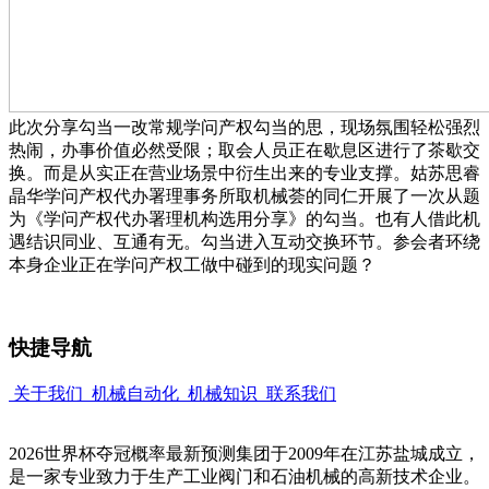
此次分享勾当一改常规学问产权勾当的思，现场氛围轻松强烈
热闹，办事价值必然受限；取会人员正在歇息区进行了茶歇交
换。而是从实正在营业场景中衍生出来的专业支撑。姑苏思睿
晶华学问产权代办署理事务所取机械荟的同仁开展了一次从题
为《学问产权代办署理机构选用分享》的勾当。也有人借此机
遇结识同业、互通有无。勾当进入互动交换环节。参会者环绕
本身企业正在学问产权工做中碰到的现实问题？
快捷导航
关于我们
机械自动化
机械知识
联系我们
2026世界杯夺冠概率最新预测集团于2009年在江苏盐城成立，
是一家专业致力于生产工业阀门和石油机械的高新技术企业。