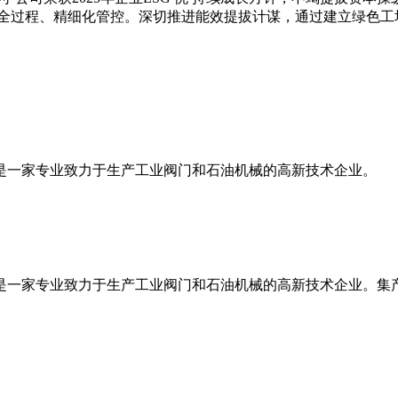
施全过程、精细化管控。深切推进能效提拔计谋，通过建立绿色工
立，是一家专业致力于生产工业阀门和石油机械的高新技术企业。
成立，是一家专业致力于生产工业阀门和石油机械的高新技术企业。