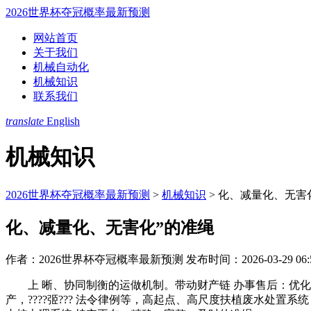
2026世界杯夺冠概率最新预测
网站首页
关于我们
机械自动化
机械知识
联系我们
translate
English
机械知识
2026世界杯夺冠概率最新预测
>
机械知识
>
化、减量化、无害
化、减量化、无害化”的准绳
作者：2026世界杯夺冠概率最新预测
发布时间：2026-03-29 06:
上 晰、协同制衡的运做机制。带动财产链 办事售后：优化
产，????弬??? 法令律例等，高起点、高尺度扶植废水处