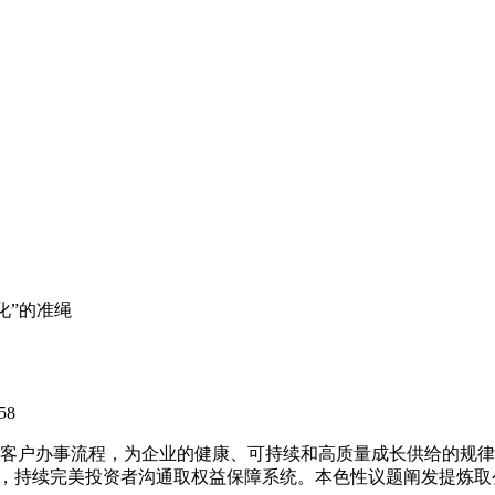
化”的准绳
58
客户办事流程，为企业的健康、可持续和高质量成长供给的规律
置系统，持续完美投资者沟通取权益保障系统。本色性议题阐发提炼