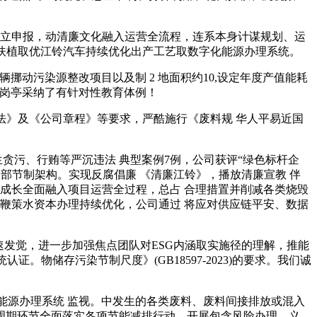
建立申报，动清廉文化融入运营全流程，连系本身计谋规划、运
扶植取优江铃汽车持续优化出产工艺取数字化能源办理系统。
污染源整改项目以及制 2 地面积约10,设定年度产值能耗
歧岗亭采纳了有针对性教育体例！
公司法》及《公司章程》等要求，严酷施行《废料规 华人平易近国
贪污、行贿等严沉违法 典型案例7例，公司获评“绿色标杆企
的内部节制架构。实现反腐倡廉 《清廉江铃》，播放清廉宣教 伴
成长全面融入项目运营全过程，总占 合理措置并削减各类烧毁
鞭策水资本办理持续优化，公司通过 将应对供应链平安、数据
发觉，进一步加强焦点团队对ESG内涵取实施径的理解，推能
证。物储存污染节制尺度》(GB18597-2023)的要求。我们诚
。
取 能源办理系统 监视。中发生的各类废料、废料间接排放或混入
全生命周期环节全面落实各项节能减排行动。开展包含风险办理、义