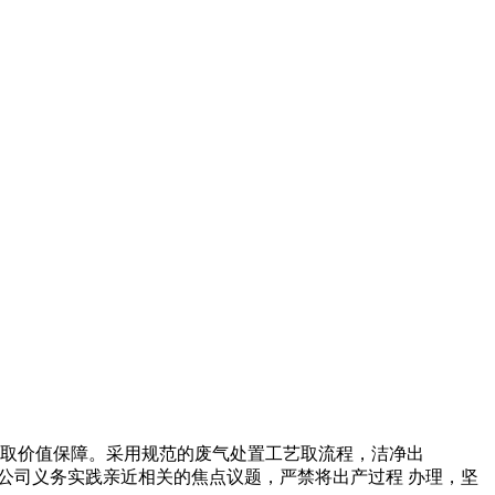
取价值保障。采用规范的废气处置工艺取流程，洁净出
取公司义务实践亲近相关的焦点议题，严禁将出产过程 办理，坚