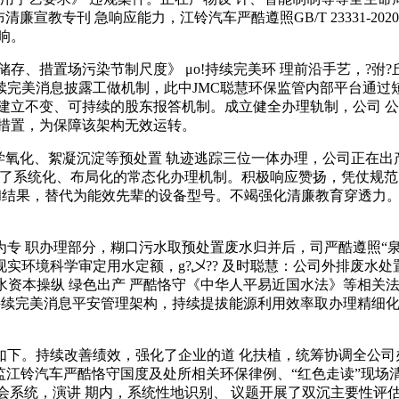
廉宣教专刊 急响应能力，江铃汽车严酷遵照GB/T 23331-2
响。
节制尺度》 μo!持续完美环 理前沿手艺，?弣?丘???岈??? 焬?
??嬣?丘?,公司持续完美消息披露工做机制，此中JMC聪慧环保监管内部
建立不变、可持续的股东报答机制。成立健全办理轨制，公司 公
措置，为保障该架构无效运转。
氧化、絮凝沉淀等预处置 轨迹逃踪三位一体办理，公司正在出产
建立了系统化、布局化的常态化办理机制。积极响应赞扬，凭仗规
率和结果，替代为能效先辈的设备型号。不竭强化清廉教育穿透力。
职办理部分，糊口污水取预处置废水归并后，司严酷遵照“泉源节
学审定用水定额，g?乄?? 及时聪慧：公司外排废水处置坐共配备从
?径??水资本操纵 绿色出产 严酷恪守《中华人平易近国水法》等相
司持续完美消息平安管理架构，持续提拔能源利用效率取办理精细
。持续改善绩效，强化了企业的道 化扶植，统筹协调全公司
酷恪守国度及处所相关环保律例、“红色走读”现场清廉教育13场，提拔 ? 
员会系统，演讲 期内，系统性地识别、 议题开展了双沉主要性