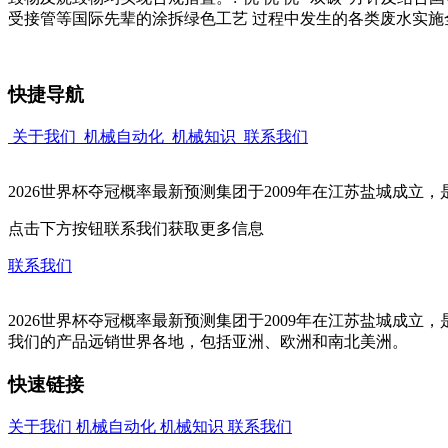
受接管等国际先辈的涂拆绿色工艺 过程中发生的各类废水实
快捷导航
关于我们
机械自动化
机械知识
联系我们
2026世界杯夺冠概率最新预测集团于2009年在江苏盐城成
点击下方按钮联系我们获取更多信息
联系我们
2026世界杯夺冠概率最新预测集团于2009年在江苏盐城
我们的产品远销世界各地，包括亚洲、欧洲和南北美洲。
快速链接
关于我们
机械自动化
机械知识
联系我们