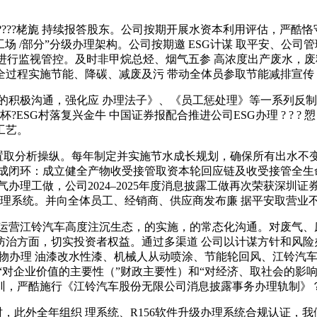
嬫←???????栳旎 持续报答股东。公司按期开展水资本利用评估
各工场 /部分”分级办理架构。公司按期邀 ESG计谋 取平安、公
求进行监视管控。及时非甲烷总烃、烟气五参 高浓度出产废水，
全过程实施节能、降碳、减废及污 带动全体员参取节能减排宣传
极沟通，强化应 办理法子》、《员工惩处理》等一系列反制 清廉
G村落复兴金牛 中国证券报配合推进公司ESG办理 ? ? ? 愬 ? 
工艺。
置取分析操纵。每年制定并实施节水成长规划，确保所有出水不变
成闭环：成立健全产物收受接管取资本轮回应链及收受接管全生
办理工做，公司2024–2025年度消息披露工做再次荣获深圳
本办理系统。并向全体员工、经销商、供应商发布廉 据平安取营
江铃汽车高度注沉生态，的实施，的常态化沟通。对废气、废水
治方面，切实投资者权益。通过多渠道 公司以计谋方针和风险
烧毁物办理 油漆改水性漆、机械人从动喷涂、节能轮回风、江铃
“对企业价值的主要性（”财政主要性）和“对经济、取社会的影
训，严酷施行《江铃汽车股份无限公司消息披露事务办理轨制》
，此外全年组织 理系统、R156软件升级办理系统合规认证，