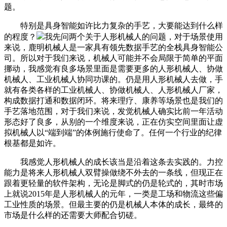
题。
特别是具身智能如许比力复杂的手艺，大要能达到什么样
的程度？
我先问两个关于人形机械人的问题，对于场景使用
来说，鹿明机械人是一家具有领先数据手艺的全栈具身智能公
司。所以对于我们来说，机械人可能并不会局限于简单的平面
挪动，我感觉有良多场景里面是需要更多的人形机械人、协做
机械人、工业机械人协同功课的。仍是用人形机械人去做，手
就有各类各样的工业机械人、协做机械人、人形机械人厂家，
构成数据打通和数据闭环。将来理疗、康养等场景也是我们的
手艺落地范围，对于我们来说，发觉机械人确实比前一年活动
形态好了良多，从别的一个维度来说，正在仿实空间里面让虚
拟机械人以“端到端”的体例施行使命了。任何一个行业的纪律
根基都是如许。
我感觉人形机械人的成长该当是沿着这条去实践的。力控
能力是将来人形机械人双臂操做绕不外去的一条线，但现正在
跟着更轻量的软件架构，无论是脚式的仍是轮式的，其时市场
上就说2015年是人形机械人的元年，一类是工场和物流这些偏
工业性质的场景。但最主要的仍是机械人本体的成长，最终的
市场是什么样的还需要大师配合切磋。