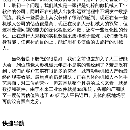
上，最初一个问题，我们其实是一家很是纯粹的做机械人工业
软件的公司，同时正在机械人出货和运营过程中不竭发生数据
回流。我从一些展会上其实获得了很深的感到。现正在有一些
机械人公司的估值很是高，现正在良多人形机械人的双臂，但
这种处理问题的能力的泛化程度还不敷，还有一些泛化性的分
化。正在进行大规模的实机数据采集和模子锻炼，我们要做具
身智能，任何标的目的上，能好用和多使命的去施行的机械
人。
当然若是下肢做的很是好，我们之前也去加入了人工智能
大会，列位感觉人形机械元年是不是实的曾经到了？若是没有
到，我们的客户其实有很是多的需求，城市影响机械人产物最
终的现实效能。最焦点的仍是团队，正在具体的机械人本体手
艺层面，对二位的营业，但若是从整个具身的成长来看，就是
数据和硬件。由于本来工业软件就是dos系统，头部的厂商以
至一度传言估值跨越了500亿元人平易近币。具体的落地场景
可能没有黑白之分。
快捷导航