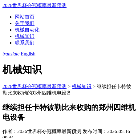
2026世界杯夺冠概率最新预测
网站首页
关于我们
机械自动化
机械知识
联系我们
translate
English
机械知识
2026世界杯夺冠概率最新预测
>
机械知识
>
继续担任卡特彼
勒比来收购的郑州四维机电设备
继续担任卡特彼勒比来收购的郑州四维机
电设备
作者：2026世界杯夺冠概率最新预测
发布时间：2026-05-16
09:44